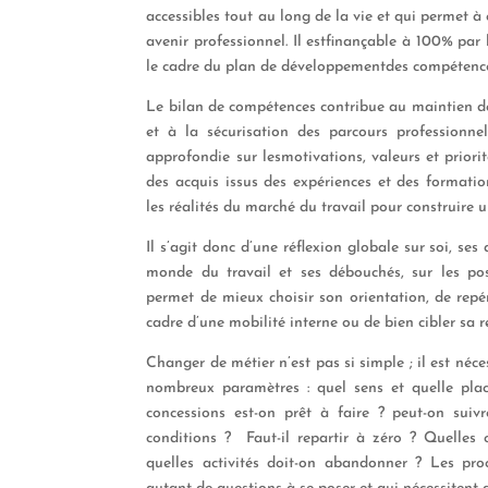
accessible
s
tout au long de la vie et qui permet à
avenir professionnel. Il est
f
inançable à 100%
par
le cadre d
u plan de
développement
des compétence
Le
bilan de compétence
s
contribue au maintien 
et à la sécurisation d
e
s
parcours professionne
approfondie sur les
motivations, valeurs
et
priori
des acquis issus des expériences et des formatio
les réalités du marché du travail pour construire 
Il s’agit donc d’une
réflexion
globale sur soi, ses 
monde du travail
et ses débouchés, sur les po
permet de mieux
choisir son orientation
, de repé
cadre d’une mobilité interne ou de bien cibler sa 
Changer de métier n’est pas si simple ; il est néc
nombreux paramètres : quel sens et quelle plac
concessions est-on prêt à faire ? peut-on suiv
conditions ? Faut-il repartir à zéro ? Quelles c
quelles activités doit-on abandonner ? Les pro