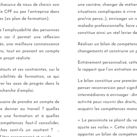
chacun.e
de nous de choisir son
une
carrière, changer de métier
le
CPF
ou par
l’
entreprise dans
situations compliquées à vivre 
s (ex plan de formation)
.
pro/vie perso…)
, envisager un 
maladie professionnelle, faire
de
l’
employabilité
des personnes
constitue ainsi un réel levier d
l
s car
il permet
une réflexion
tés
, une meilleure connaissance
R
éaliser un bilan de compéten
ns, tout en
pren
ant
en compte
changement
s
et construire un 
un projet
réaliste
.
E
ntièrement personnalisé
,
cett
atouts et ses contraintes,
sur
le
le
rapport
que l’on entretien a
ssibilités de formation, ce
qui
Le bilan constitue
une
première
rer les axes de progrès dans le
penser reconversion
peut
signif
recherche d’emploi.
intermédiaires à envisager : di
essaire de prendre en compte de
activité pour rouvrir des droi
e donner au travail ? quelles
acquérir
l
es compétences manqu
re une formation et à quelles
«
Le pessimiste se plaint du ve
ompétences faut-il consolider,
ajuste ses voiles
»
.
Cette citati
ches sont-ils un soutient ? …
apporter un bilan de compéten