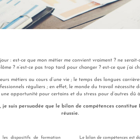
jour
: est-ce que
mon métier me
convient
vraiment ?
ne serait
lôme ? n’est-ce pas trop tard pour
changer ? est-ce que j’ai cho
eurs métiers au cours d’une
vie ; le temps des longues carriè
ionnels réguliers ; en effet, le monde du travail nécessite de
une opportunité pour certains et du stress pour d’autres dû à l
 je suis persuadée que le bilan de compétences constitue 
réussie
.
ns
l
e
s
dispositif
s de formation
Le bilan de compétences est d