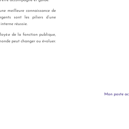
 d’être accompagné et guidé.
une meilleure connaissance de
gents sont les piliers d’une
interne réussie.
loyé.e
de la fonction publique,
 monde peut changer ou évoluer.
Mon poste actu