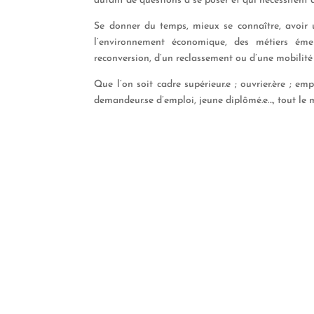
autant de questions à se poser et qui nécessitent
Se donner du temps, mieux se connaître, avoir 
l’environnement économique, des métiers émer
reconversion, d’un reclassement ou d’une mobilité 
Que l’on soit cadre
supérieur.e
;
ouvrier.ère
;
emp
demandeur.se d’emploi, jeune
diplômé.e
…, tout le