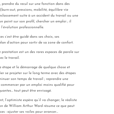
,
prendre du recul su
r
une
fonction
dans des
(burn-out, pressions, mobilité, équilibre vie
reclassement suite à un accident du travail ou une
 un point sur
son profil
, chercher un emploi
; il
e l’évolution professionnelle.
ces
c’est
être
guidé
dans
s
e
s choix, ses
plan d’action
pour sortir de sa zone de confort.
e prestation
est
un des rare
s
espace
s
de parole
sur
vec
le
travail
.
 étape et le démarrage de quelque chose et
ie
r
se projeter
sur le long terme
avec des étapes
minuer son temps de travail ; reprendre une
ts, commencer par un emploi moins qualifi
é
pour
antes… tout peut être envisagé.
nt, l’optimiste espère qu’il va changer, le
réaliste
on de
William Arthur Ward
résume ce que peut
ces
: ajuster ses voiles pour avancer…