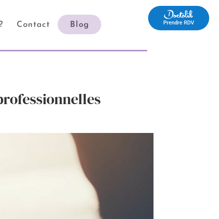
Prendre RDV
?
Contact
Blog
Prendre RDV
professionnelles