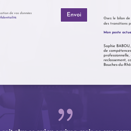
lisation de vos données
Envoi
fidentialité
.
Osez le bilan d
des transitions p
Mon poste actuel
Sophie BABOU, p
de compétences A
professionnell
reclassement, co
Bouches-du-Rhôn
{