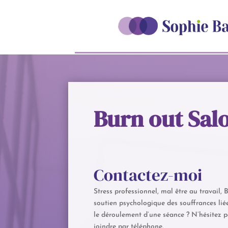
Burn out Sal
Contactez-moi
Stress professionnel, mal être au travail
soutien psychologique des souffrances liée
le déroulement d’une séance ? N’hésitez p
joindre par téléphone.